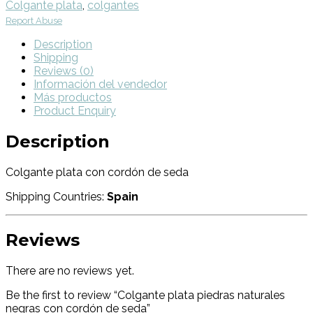
Colgante plata
,
colgantes
Report Abuse
Description
Shipping
Reviews (0)
Información del vendedor
Más productos
Product Enquiry
Description
Colgante plata con cordón de seda
Shipping Countries:
Spain
Reviews
There are no reviews yet.
Be the first to review “Colgante plata piedras naturales
negras con cordón de seda”