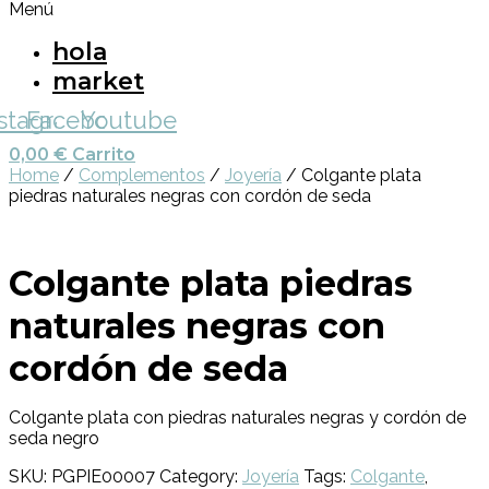
Menú
hola
market
nstagram
Facebook
Youtube
0,00
€
Carrito
Home
/
Complementos
/
Joyería
/ Colgante plata
piedras naturales negras con cordón de seda
Colgante plata piedras
naturales negras con
cordón de seda
Colgante plata con piedras naturales negras y cordón de
seda negro
SKU:
PGPIE00007
Category:
Joyería
Tags:
Colgante
,