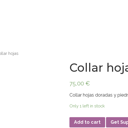
llar hojas
Collar hoj
75,00
€
Collar hojas doradas y pie
Only 1 left in stock
Add to cart
Get Su