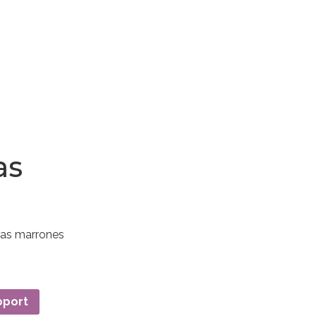
as
dras marrones
pport