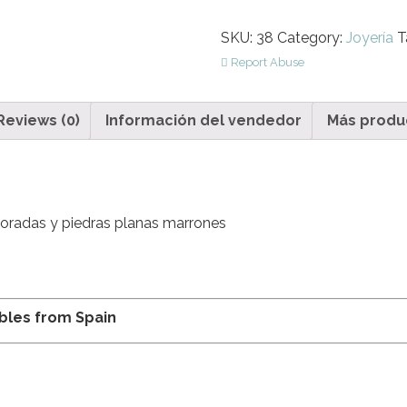
SKU:
38
Category:
Joyería
T
Report Abuse
Reviews (0)
Información del vendedor
Más produ
doradas y piedras planas marrones
ables from Spain