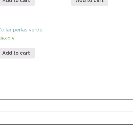
Add to cart
Add to cart
Collar perlas verde
05,00
€
Add to cart