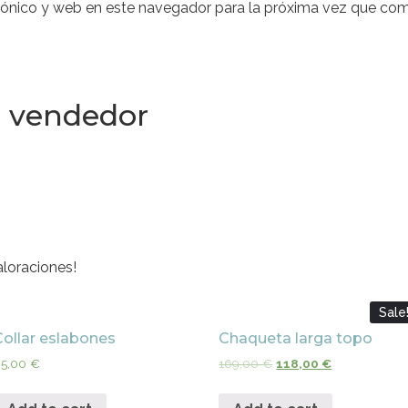
rónico y web en este navegador para la próxima vez que com
l vendedor
loraciones!
Sale
Collar eslabones
Chaqueta larga topo
65,00
€
169,00
€
118,00
€