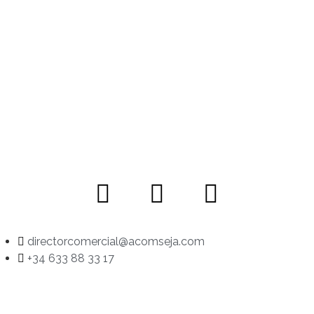
directorcomercial@acomseja.com
+34 633 88 33 17