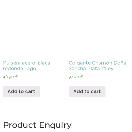
Pulsera acero, placa
Colgante Crismón Doña
redonda ,logo
Sancha Plata 1ªLey
46,90
€
97,00
€
Add to cart
Add to cart
Product Enquiry