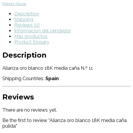
Report Abuse
Description
Shipping
Reviews (0)
Información del vendedor
Más productos
Product Enquiry
Description
Alianza oro blanco 18K media caña N.º 11
Shipping Countries:
Spain
Reviews
There are no reviews yet.
Be the first to review “Alianza oro blanco 18K media caña
pulida”