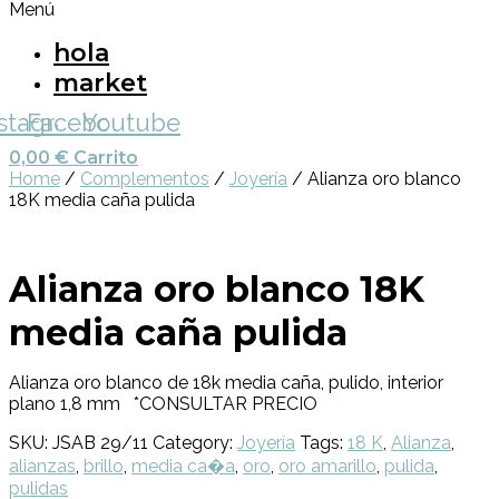
Menú
hola
market
nstagram
Facebook
Youtube
0,00
€
Carrito
Home
/
Complementos
/
Joyería
/ Alianza oro blanco
18K media caña pulida
Alianza oro blanco 18K
media caña pulida
Alianza oro blanco de 18k media caña, pulido, interior
plano 1,8 mm *CONSULTAR PRECIO
SKU:
JSAB 29/11
Category:
Joyería
Tags:
18 K
,
Alianza
,
alianzas
,
brillo
,
media ca�a
,
oro
,
oro amarillo
,
pulida
,
pulidas