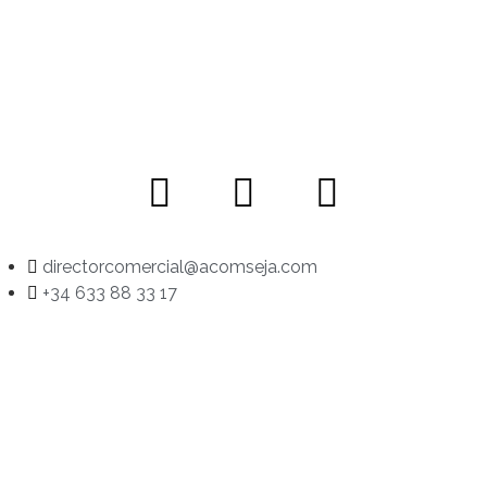
directorcomercial@acomseja.com
+34 633 88 33 17