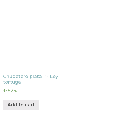
Chupetero plata 1ª- Ley
tortuga
45,50
€
Add to cart