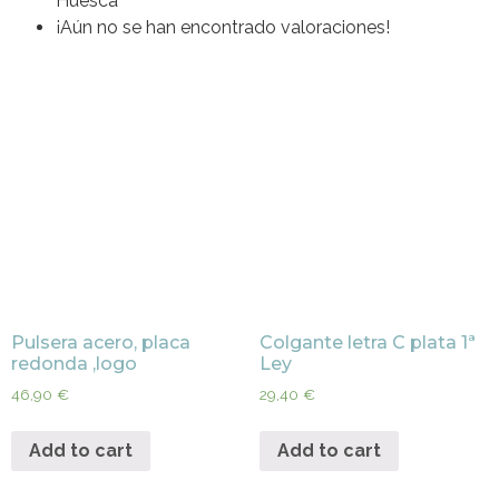
Huesca
¡Aún no se han encontrado valoraciones!
Pulsera acero, placa
Colgante letra C plata 1ª
redonda ,logo
Ley
46,90
€
29,40
€
Add to cart
Add to cart