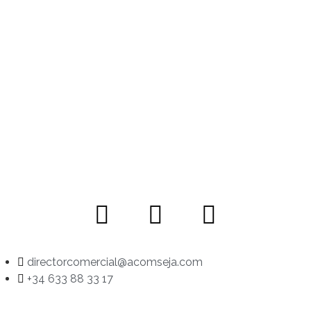
directorcomercial@acomseja.com
+34 633 88 33 17