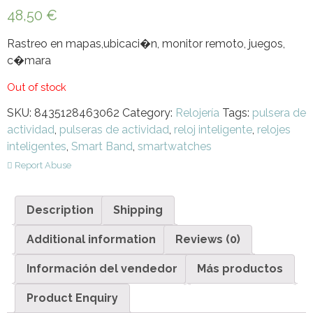
48,50
€
Rastreo en mapas,ubicaci�n, monitor remoto, juegos,
c�mara
Out of stock
SKU:
8435128463062
Category:
Relojería
Tags:
pulsera de
actividad
,
pulseras de actividad
,
reloj inteligente
,
relojes
inteligentes
,
Smart Band
,
smartwatches
Report Abuse
Description
Shipping
Additional information
Reviews (0)
Información del vendedor
Más productos
Product Enquiry