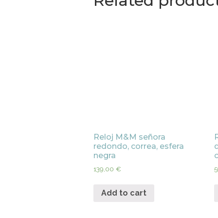
Related produc
Reloj M&M señora
redondo, correa, esfera
d
negra
139,00
€
5
Add to cart