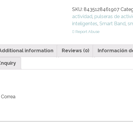
SKU:
8435128461907
Cate
actividad
,
pulseras de activ
inteligentes
,
Smart Band
,
sm
Report Abuse
Additional information
Reviews (0)
Información d
Enquiry
. Correa