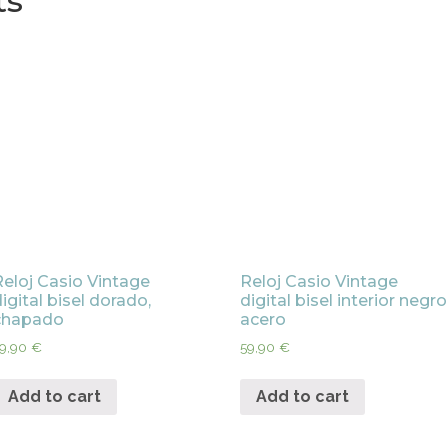
ts
Reloj Casio Vintage
Reloj Casio Vintage
igital bisel dorado,
digital bisel interior negro
chapado
acero
9,90
€
59,90
€
Add to cart
Add to cart