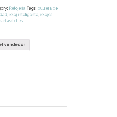
gory:
Relojería
Tags:
pulsera de
idad
,
reloj inteligente
,
relojes
artwatches
el vendedor