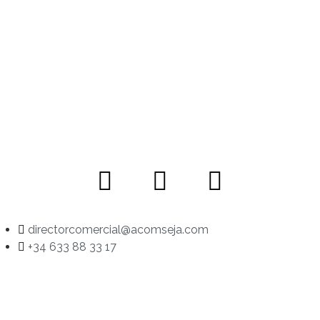
directorcomercial@acomseja.com
+34 633 88 33 17