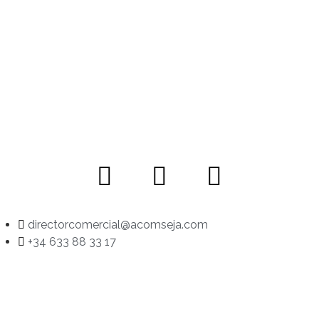
directorcomercial@acomseja.com
+34 633 88 33 17