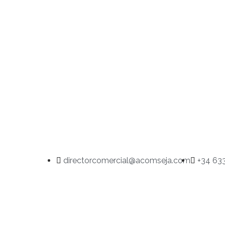
directorcomercial@acomseja.com
+34 633