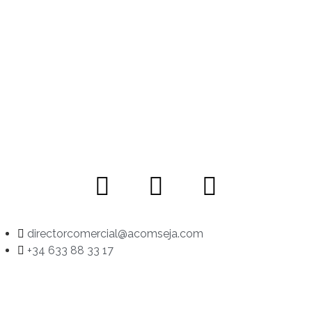
directorcomercial@acomseja.com
+34 633 88 33 17